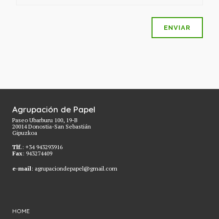
Agrupación de Papel
Paseo Ubarburu 100, 19-B
20014 Donostia-San Sebastián
Gipuzkoa
Tlf.
: +34 943293916
Fax
: 943274409
e-mail
: agrupaciondepapel@gmail.com
HOME